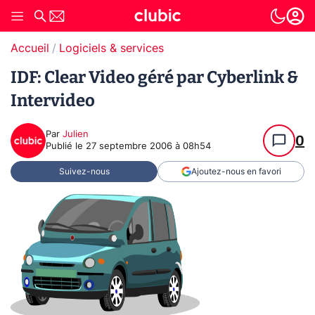
Accueil
Logiciels & services
IDF: Clear Video géré par Cyberlink &
Intervideo
Par
Julien
0
Publié le
27 septembre 2006 à 08h54
Suivez-nous
Ajoutez-nous en favori