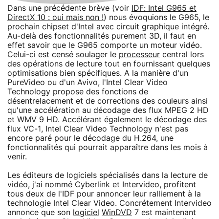
Dans une précédente brève (voir
IDF: Intel G965 et
DirectX 10 : oui mais non !
) nous évoquions le G965, le
prochain chipset d'Intel avec circuit graphique intégré.
Au-delà des fonctionnalités purement 3D, il faut en
effet savoir que le G965 comporte un moteur vidéo.
Celui-ci est censé soulager le
processeur
central lors
des opérations de lecture tout en fournissant quelques
optimisations bien spécifiques. A la manière d'un
PureVideo ou d'un Avivo, l'Intel Clear Video
Technology propose des fonctions de
désentrelacement et de corrections des couleurs ainsi
qu'une accélération au décodage des flux MPEG 2 HD
et WMV 9 HD. Accélérant également le décodage des
flux VC-1, Intel Clear Video Technology n'est pas
encore paré pour le décodage du H.264, une
fonctionnalités qui pourrait apparaître dans les mois à
venir.
Les éditeurs de logiciels spécialisés dans la lecture de
vidéo, j'ai nommé Cyberlink et Intervideo, profitent
tous deux de l'IDF pour annoncer leur ralliement à la
technologie Intel Clear Video. Concrétement Intervideo
annonce que son
logiciel
WinDVD
7 est maintenant