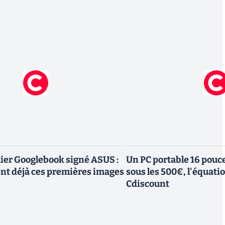
mier Googlebook signé ASUS :
Un PC portable 16 pouc
ent déjà ces premières images
sous les 500€, l'équati
Cdiscount