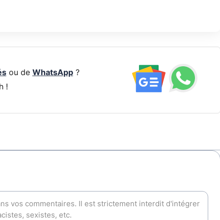
és
ou de
WhatsApp
?
h !