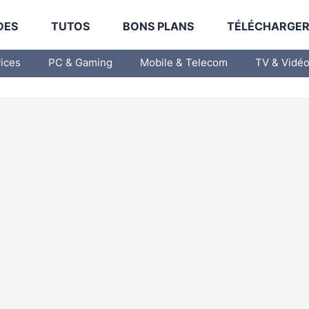
DES
TUTOS
BONS PLANS
TÉLÉCHARGE
vices
PC & Gaming
Mobile & Telecom
TV & Vidé