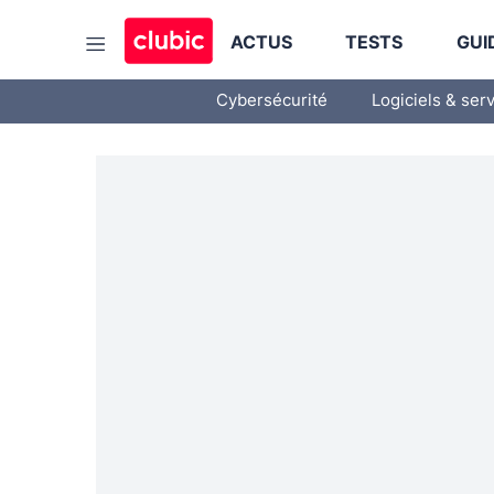
ACTUS
TESTS
GUI
Cybersécurité
Logiciels & ser