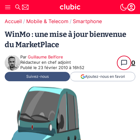
Accueil
Mobile & Telecom
Smartphone
WinMo : une mise à jour bienvenue
du MarketPlace
Par
Guillaume Belfiore
0
Rédacteur en chef adjoint
Publié le
23 février 2010 à 16h52
Suivez-nous
Ajoutez-nous en favori