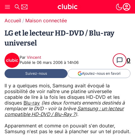
Accueil
Maison connectée
LG et le lecteur HD-DVD / Blu-ray
universel
Par
Vincent
0
Publié le
06 mars 2006 à 14h06
Suivez-nous
Ajoutez-nous en favori
Il y a quelques mois, Samsung avait évoqué la
possibilité de voir naître une platine universelle
capable de lire à la fois les disques HD-DVD et les
disques
Blu-ray
(les deux formats ennemis destinés à
remplacer le DVD - voir la brève
Samsung : un lecteur
compatible HD-DVD / Blu-Ray ?
)
.
Apparemment et comme on pouvait s'en douter,
Samsung n'est pas le seul à plancher sur un tel produit.