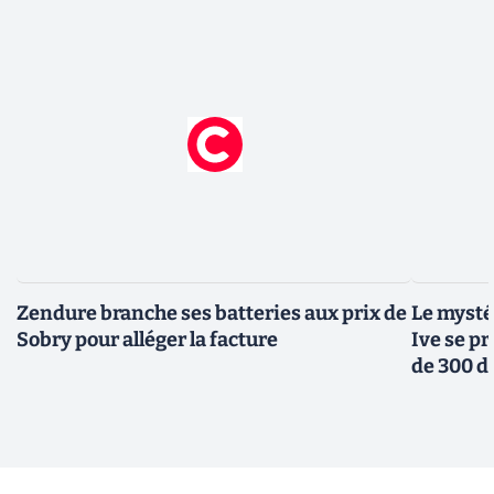
Zendure branche ses batteries aux prix de
Le mysté
Sobry pour alléger la facture
Ive se pr
de 300 d