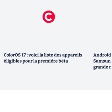
ColorOS 17 : voici la liste des appareils
Android 
éligibles pour la première bêta
Samsung 
grande m