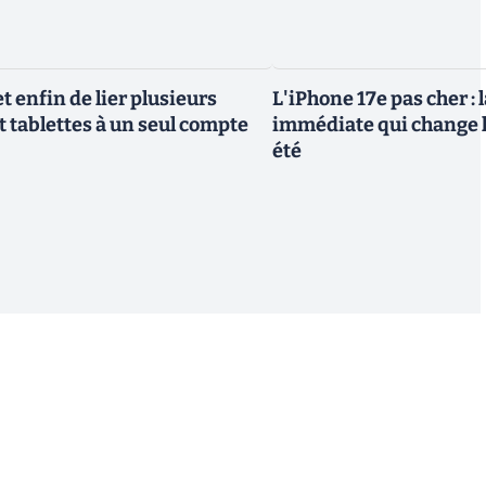
 enfin de lier plusieurs
L'iPhone 17e pas cher : 
t tablettes à un seul compte
immédiate qui change l
été