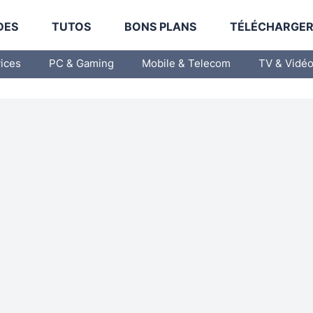
DES
TUTOS
BONS PLANS
TÉLÉCHARGE
vices
PC & Gaming
Mobile & Telecom
TV & Vidé