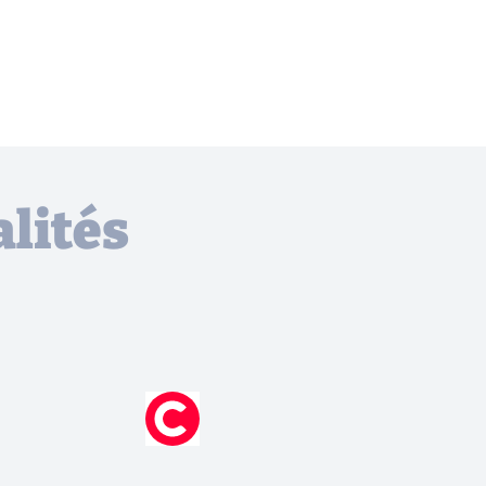
lités