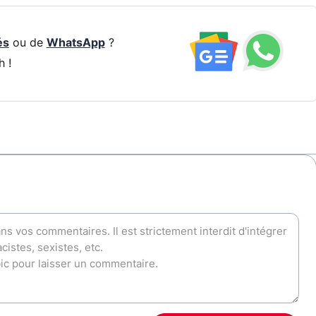
és
ou de
WhatsApp
?
h !