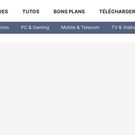
DES
TUTOS
BONS PLANS
TÉLÉCHARGE
vices
PC & Gaming
Mobile & Telecom
TV & Vidé