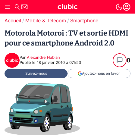
Accueil
Mobile & Telecom
Smartphone
Motorola Motoroi : TV et sortie HDMI
pour ce smartphone Android 2.0
Par
Alexandre Habian
0
Publié le
18 janvier 2010 à 07h53
Suivez-nous
Ajoutez-nous en favori