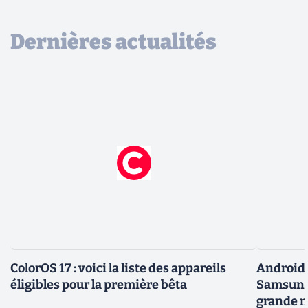
Dernières actualités
ColorOS 17 : voici la liste des appareils
Android 
éligibles pour la première bêta
Samsung 
grande m