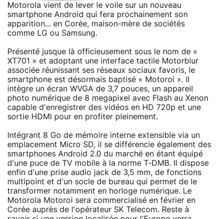
Motorola vient de lever le voile sur un nouveau
smartphone Android qui fera prochainement son
apparition... en Corée, maison-mère de sociétés
comme LG ou Samsung.
Présenté jusque là officieusement sous le nom de «
XT701 » et adoptant une interface tactile Motorblur
associée réunissant ses réseaux sociaux favoris, le
smartphone est désormais baptisé « Motoroi ». Il
intègre un écran WVGA de 3,7 pouces, un appareil
photo numérique de 8 megapixel avec Flash au Xenon
capable d'enregistrer des vidéos en HD 720p et une
sortie HDMI pour en profiter pleinement.
Intégrant 8 Go de mémoire interne extensible via un
emplacement Micro SD, il se différencie également des
smartphones Android 2.0 du marché en étant équipé
d'une puce de TV mobile à la norme T-DMB. Il dispose
enfin d'une prise audio jack de 3,5 mm, de fonctions
multipoint et d'un socle de bureau qui permet de le
transformer notamment en horloge numérique. Le
Motorola Motoroi sera commercialisé en février en
Corée auprès de l'opérateur SK Telecom. Reste à
savoir si une version localisée pour l'Europe verra