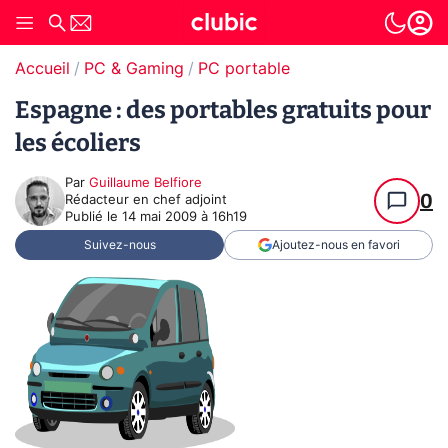
Accueil
PC & Gaming
PC portable
Espagne : des portables gratuits pour
les écoliers
Par
Guillaume Belfiore
0
Rédacteur en chef adjoint
Publié le
14 mai 2009 à 16h19
Suivez-nous
Ajoutez-nous en favori