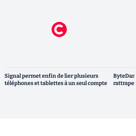
Signal permet enfin de lier plusieurs
ByteDanc
téléphones et tablettes à un seul compte
rattrape