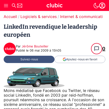
Accueil
Logiciels & services
Internet & communication
LinkedIn revendique le leadership
européen
Par
Jérôme Bouteiller
0
Publié le
06 mai 2009 à 15h05
Suivez-nous
Ajoutez-nous en favori
Moins médiatisé que Facebook ou Twitter, le réseau
social LinkedIn, fondé en 2003 par reid-hoffman,
poursuit néanmoins sa croissance. A l'occasion de son
sixième anniversaire, ce réseau social "professionnel" a