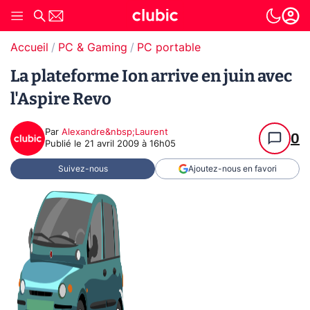
Accueil
PC & Gaming
PC portable
La plateforme Ion arrive en juin avec
l'Aspire Revo
Par
Alexandre&nbsp;Laurent
0
Publié le
21 avril 2009 à 16h05
Suivez-nous
Ajoutez-nous en favori