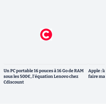
Un PC portable 16 pouces à 16 Go de RAM
Apple : 
sous les 500€, l'équation Lenovo chez
faire ma
Cdiscount