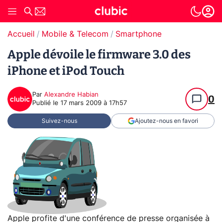
Accueil
Mobile & Telecom
Smartphone
Apple dévoile le firmware 3.0 des
iPhone et iPod Touch
Par
Alexandre Habian
0
Publié le
17 mars 2009 à 17h57
Suivez-nous
Ajoutez-nous en favori
Apple profite d'une conférence de presse organisée à