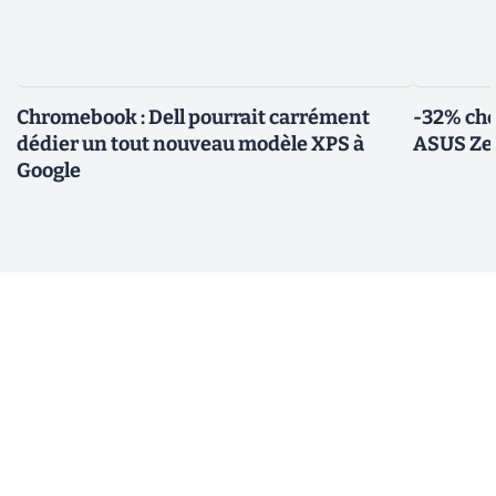
Chromebook : Dell pourrait carrément
-32% che
dédier un tout nouveau modèle XPS à
ASUS Zen
Google