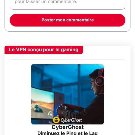
Poster mon commentaire
Le VPN conçu pour le gaming
CyberGhost
Diminuez le Ping et le Lag