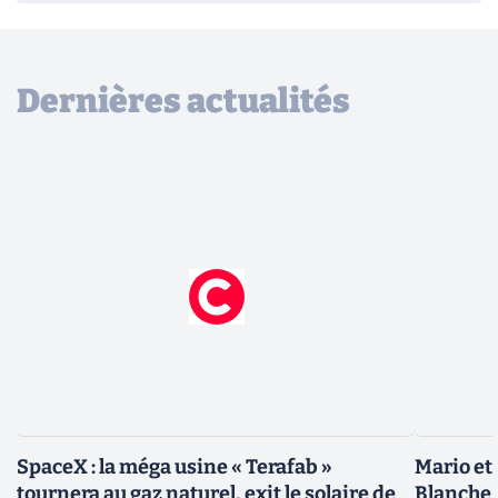
Dernières actualités
SpaceX : la méga usine « Terafab »
Mario et
tournera au gaz naturel, exit le solaire de
Blanche 