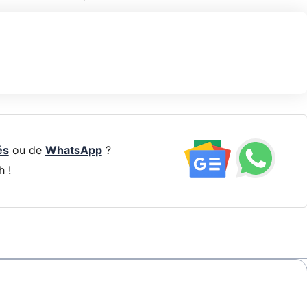
és
ou de
WhatsApp
?
h !