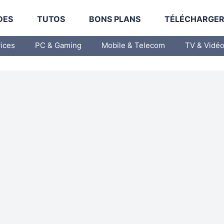
DES
TUTOS
BONS PLANS
TÉLÉCHARGE
vices
PC & Gaming
Mobile & Telecom
TV & Vidé