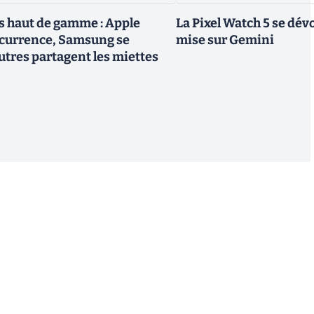
 haut de gamme : Apple
La Pixel Watch 5 se dévo
ncurrence, Samsung se
mise sur Gemini
utres partagent les miettes
S'inscrire
 de recevoir par email des informations, actualités et