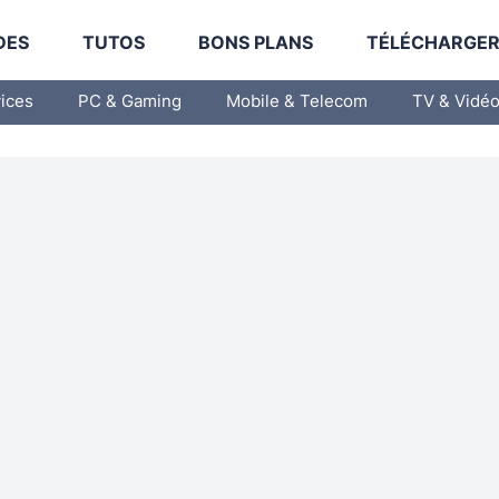
DES
TUTOS
BONS PLANS
TÉLÉCHARGE
vices
PC & Gaming
Mobile & Telecom
TV & Vidé