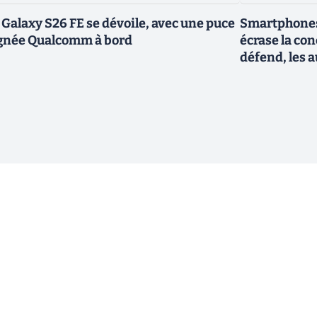
 Galaxy S26 FE se dévoile, avec une puce
Smartphones
gnée Qualcomm à bord
écrase la co
défend, les a
ewsletter !
En cliquant sur s'inscrire, j’accepte