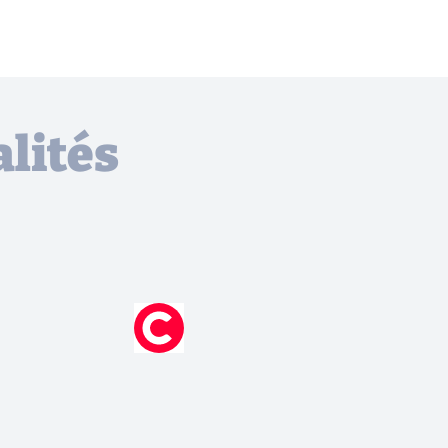
lités