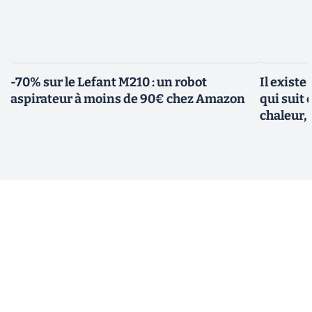
-70% sur le Lefant M210 : un robot
Il existe
aspirateur à moins de 90€ chez Amazon
qui suit 
chaleur, 