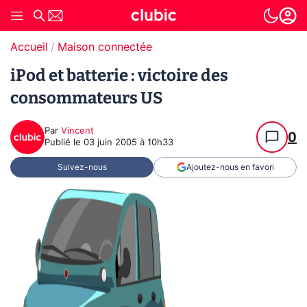
Accueil
Maison connectée
iPod et batterie : victoire des
consommateurs US
Par
Vincent
0
Publié le
03 juin 2005 à 10h33
Suivez-nous
Ajoutez-nous en favori