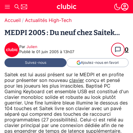
Accueil
Actualités High-Tech
MEDPI 2005 : Du neuf chez Saitek...
Par
Julien
0
Publié le
01 juin 2005 à 13h07
Suivez-nous
Ajoutez-nous en favori
Saitek est lui aussi présent sur le MEDPI et en profite
pour présenter son nouveau
clavier
conçu et pensé
pour les joueurs les plus irrascibles. Baptisé PC
Gaming Keyboard cet ensemble USB est constitué d'un
clavier monobloc solide et robuste au look plutôt
guerrier. Une fine lumière bleue illumine le dessous des
104 touches et Saitek livre son clavier avec un pavé
séparé qui comprend des touches de raccourci
programmables (27 possibilités). Celui-ci est relié au
clavier principal par une connexion dédiée afin de ne
pas engendrer de temps de latence supplémentaire.