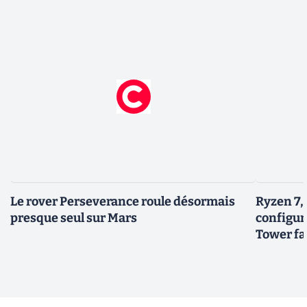
Le rover Perseverance roule désormais
Ryzen 7,
presque seul sur Mars
configur
Tower fai