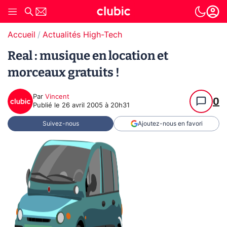
Accueil
Actualités High-Tech
Real : musique en location et
morceaux gratuits !
Par
Vincent
0
Publié le
26 avril 2005 à 20h31
Suivez-nous
Ajoutez-nous en favori