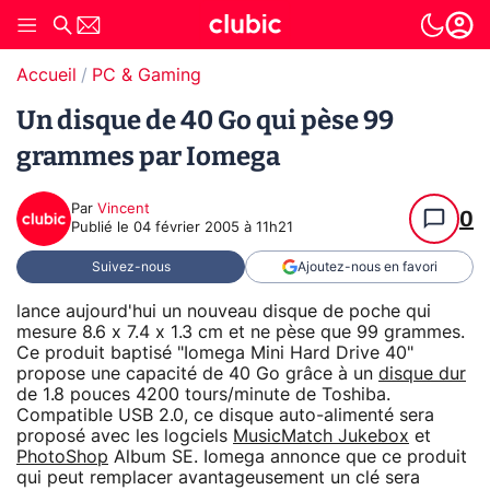
Accueil
PC & Gaming
Un disque de 40 Go qui pèse 99
grammes par Iomega
Par
Vincent
0
Publié le
04 février 2005 à 11h21
Suivez-nous
Ajoutez-nous en favori
lance aujourd'hui un nouveau disque de poche qui
mesure 8.6 x 7.4 x 1.3 cm et ne pèse que 99 grammes.
Ce produit baptisé "Iomega Mini Hard Drive 40"
propose une capacité de 40 Go grâce à un
disque dur
de 1.8 pouces 4200 tours/minute de Toshiba.
Compatible USB 2.0, ce disque auto-alimenté sera
proposé avec les logciels
MusicMatch Jukebox
et
PhotoShop
Album SE. Iomega annonce que ce produit
qui peut remplacer avantageusement un clé sera