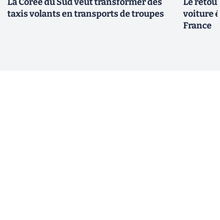
La Corée du Sud veut transformer des
Le retour
taxis volants en transports de troupes
voiture 
France