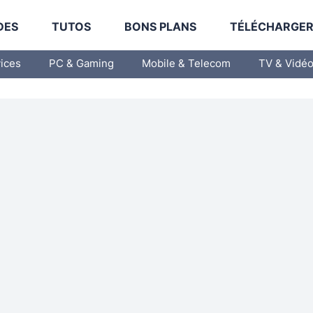
DES
TUTOS
BONS PLANS
TÉLÉCHARGE
vices
PC & Gaming
Mobile & Telecom
TV & Vidé