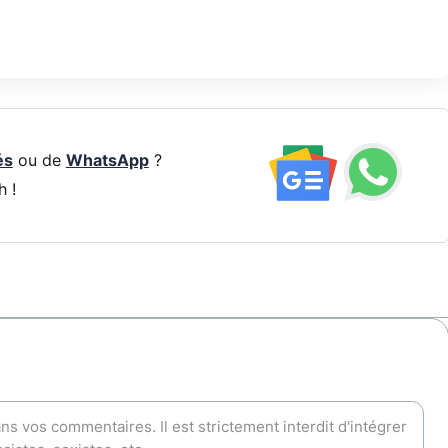
és
ou de
WhatsApp
?
h !