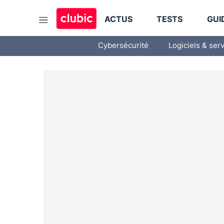
ACTUS
TESTS
GUI
Cybersécurité
Logiciels & ser