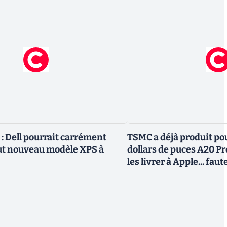
 Dell pourrait carrément
TSMC a déjà produit pou
ut nouveau modèle XPS à
dollars de puces A20 Pr
les livrer à Apple... fa