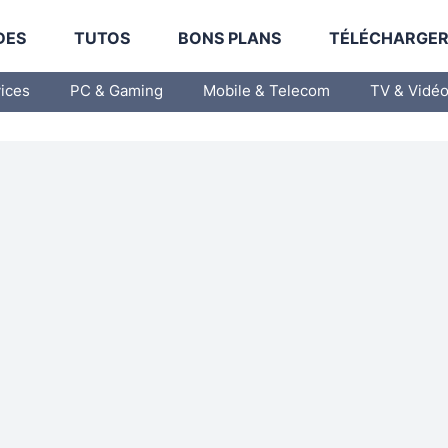
DES
TUTOS
BONS PLANS
TÉLÉCHARGE
vices
PC & Gaming
Mobile & Telecom
TV & Vidé