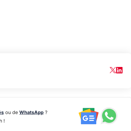
és
ou de
WhatsApp
?
h !