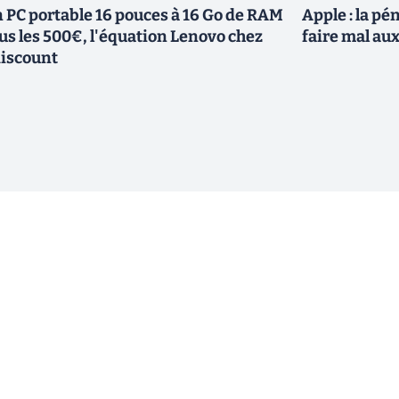
 PC portable 16 pouces à 16 Go de RAM
Apple : la p
us les 500€, l'équation Lenovo chez
faire mal au
iscount
ewsletter !
En cliquant sur s'inscrire, j’accepte