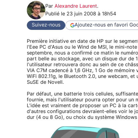
Par
Alexandre Laurent
.
Publié le
23 juin 2008 à 18h54
Suivez-nous
Ajoutez-nous en favori
Goo
Première initiative en date de HP sur le segmen
l'Eee PC d'Asus ou le Wind de MSI, le mini-note
septembre, nous a confirmé ce matin le numéro 
part belle au stockage, avec un disque dur de 1
l'utilisateur retrouvera donc au sein de ce châ
VIA C7M cadencé à 1,6 GHz, 1 Go de mémoire vi
WiFi 802.11g, le Bluetooth 2.0, une webcam, et u
SuSE de Novell.
Par défaut, une batterie trois cellules, suffisa
fournie, mais l'utilisateur pourra opter pour un
L'idée est vraiment de proposer un PC à la carte
d'autres configurations devraient-elles voir le 
dur (4 ou 8 Go), ou choix du système Windows 