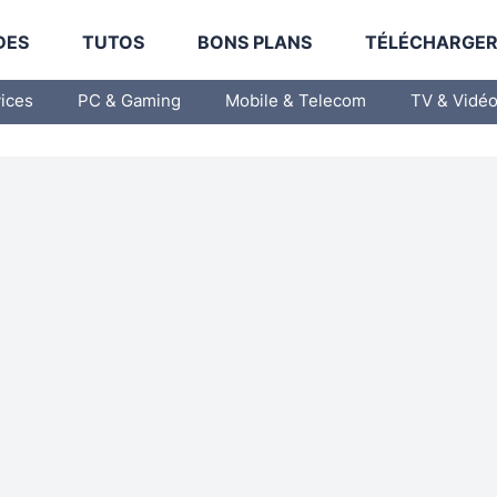
DES
TUTOS
BONS PLANS
TÉLÉCHARGE
vices
PC & Gaming
Mobile & Telecom
TV & Vidé