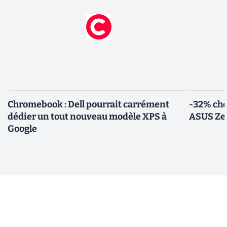
Chromebook : Dell pourrait carrément
-32% che
dédier un tout nouveau modèle XPS à
ASUS Zen
Google