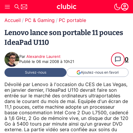
Accueil
PC & Gaming
PC portable
Lenovo lance son portable 11 pouces
IdeaPad U110
Par
Alexandre Laurent
0
Publié le
06 mai 2008 à 10h21
Suivez-nous
Ajoutez-nous en favori
Dévoilé par Lenovo à l'occasion du CES de Las Vegas,
en janvier dernier, l'IdeaPad U110 devrait faire son
entrée sur le marché des ordinateurs ultraportables
dans le courant du mois de mai. Equipée d'un écran de
11,1 pouces, cette machine adopte un processeur
basse consommation Intel Core 2 Duo L7500, cadencé
à 1,6 GHz, 2 Go de mémoire vive, un disque dur de 120
Go à 5400 tours par minute ainsi qu'un graveur DVD
externe. La partie vidéo sera confiée aux soins du