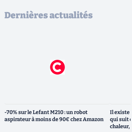
Dernières actualités
-70% sur le Lefant M210 : un robot
Il existe
aspirateur à moins de 90€ chez Amazon
qui suit 
chaleur, 