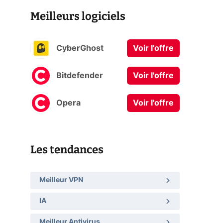
Meilleurs logiciels
CyberGhost
Voir l'offre
Bitdefender
Voir l'offre
Opera
Voir l'offre
Les tendances
Meilleur VPN
IA
Meilleur Antivirus