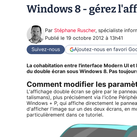
Windows 8 - gérez l'af
Par
Stéphane Ruscher
,
spécialiste info
Publié le
19 octobre 2012 à 13h41
Suivez-nous
Ajoutez-nous en favori
Goo
La cohabitation entre l'interface Modern UI e
du double écran sous Windows 8. Pas toujours 
Comment modifier les paramèt
L'affichage double écran se gère par le panneau
talismans), plus précisément via l'icône Périphé
Windows + P, qui affiche directement le pannea
d'afficher l'image sur un des deux écrans, en 
particulièrement dans ce tutoriel.