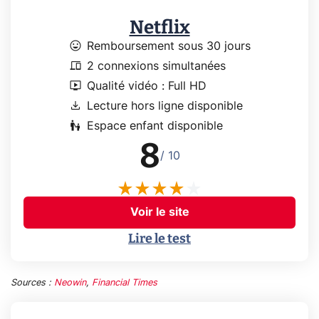
Netflix
mood
Remboursement sous 30 jours
devices
2 connexions simultanées
live_tv
Qualité vidéo : Full HD
download
Lecture hors ligne disponible
escalator_warning
Espace enfant disponible
8
/ 10
Voir le site
Lire le test
Sources :
Neowin
,
Financial Times