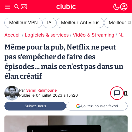
Meilleur VPN
IA
Meilleur Antivirus
Meilleur c
Accueil
Logiciels & services
Vidéo & Streaming
Netflix
Même pour la pub, Netflix ne peut
pas s'empêcher de faire des
épisodes… mais ce n'est pas dans un
élan créatif
Par
Samir Rahmoune
0
Publié le
04 juillet 2023 à 15h20
Suivez-nous
Ajoutez-nous en favori