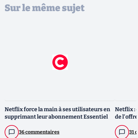
Sur le même sujet
Netflix force la main à ses utilisateurs en
Netflix :
supprimant leur abonnement Essentiel
de l'offr
36 commentaires
31 