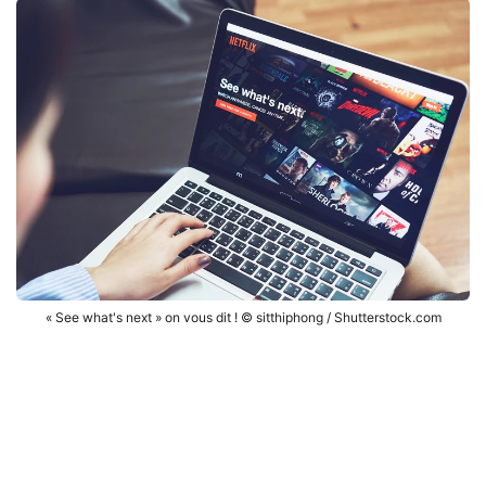
« See what's next » on vous dit ! © sitthiphong / Shutterstock.com