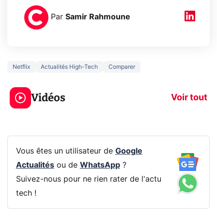
Par
Samir Rahmoune
Netflix
Actualités High-Tech
Comparer
3 écrans en 1 pour
5 générations
319€ ? Voici L'AOC
jeux dans la
Vidéos
CQ32G4ZA !
prochaine Xbo
Voir tout
Vous êtes un utilisateur de
Google
Actualités
ou de
WhatsApp
?
Suivez-nous pour ne rien rater de l'actu
tech !