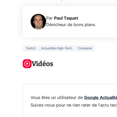
Par
Paul Taquet
Dénicheur de bons plans
Twitch
Actualités High-Tech
Comparer
Ce que vous
xAI at
ne savez sur
Google tease
loi an
la navigation
Vidéos
son Pixel 11
dénu
privée !
Pro
par IA
Vous êtes un utilisateur de
Google Actualit
Suivez-nous pour ne rien rater de l'actu tec