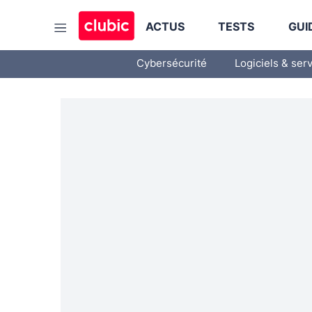
ACTUS
TESTS
GUI
Cybersécurité
Logiciels & ser