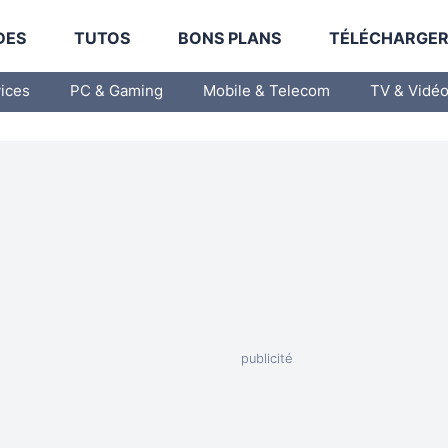
DES
TUTOS
BONS PLANS
TÉLÉCHARGE
vices
PC & Gaming
Mobile & Telecom
TV & Vidé