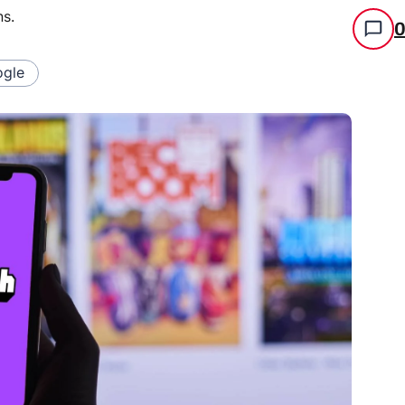
ns
.
gle