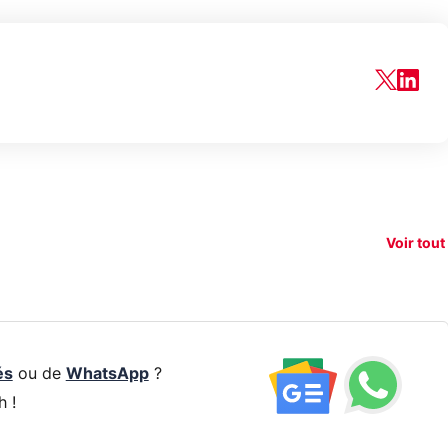
150€
taque la
remboursés
Starlink vs
Vrai o
ti-
sur votre
Amazon : la
l'œil 
dement
nouveau
guerre du
pas a
Voir tout
smartphone ?
réseau !
de 30
és
ou de
WhatsApp
?
h !