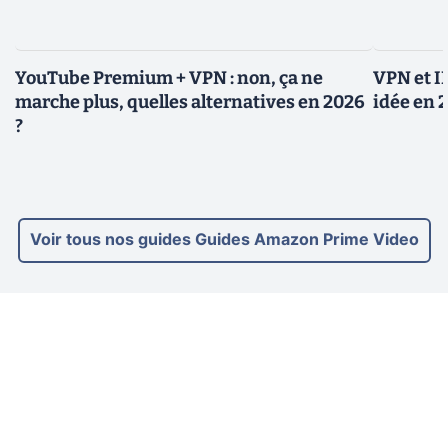
YouTube Premium + VPN : non, ça ne
VPN et I
marche plus, quelles alternatives en 2026
idée en 
?
Voir tous nos guides Guides Amazon Prime Video