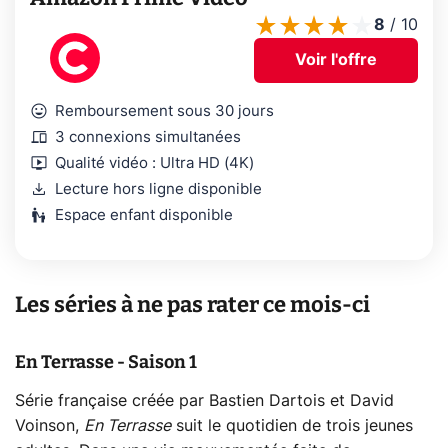
8
/
10
Voir l'offre
mood
Remboursement sous 30 jours
devices
3 connexions simultanées
live_tv
Qualité vidéo : Ultra HD (4K)
download
Lecture hors ligne disponible
escalator_warning
Espace enfant disponible
Les séries à ne pas rater ce mois-ci
En Terrasse - Saison 1
Série française créée par Bastien Dartois et David
Voinson,
En Terrasse
suit le quotidien de trois jeunes