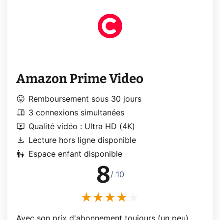
Amazon Prime Video
mood
Remboursement sous 30 jours
devices
3 connexions simultanées
live_tv
Qualité vidéo : Ultra HD (4K)
download
Lecture hors ligne disponible
escalator_warning
Espace enfant disponible
8
/ 10
Avec son prix d'abonnement toujours (un peu)