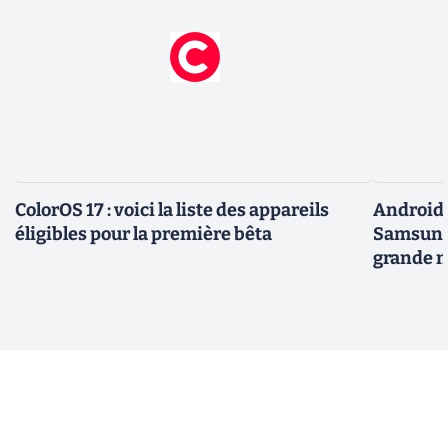
ColorOS 17 : voici la liste des appareils
Android 
éligibles pour la première bêta
Samsung 
grande m