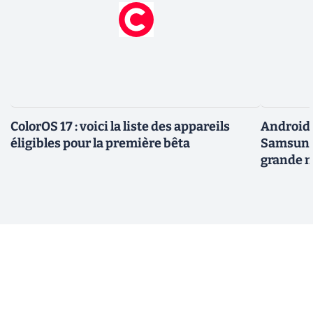
ColorOS 17 : voici la liste des appareils
Android 
éligibles pour la première bêta
Samsung 
grande m