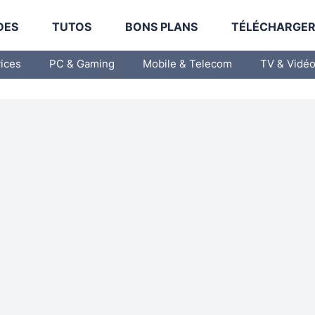
DES
TUTOS
BONS PLANS
TÉLÉCHARGE
vices
PC & Gaming
Mobile & Telecom
TV & Vidé