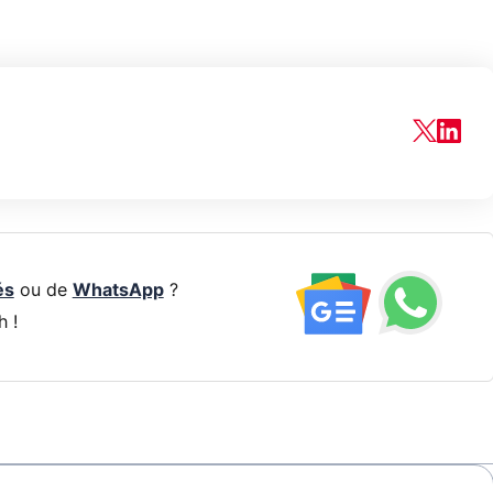
és
ou de
WhatsApp
?
h !