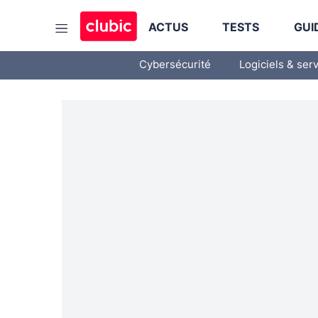
ACTUS
TESTS
GUI
Cybersécurité
Logiciels & ser