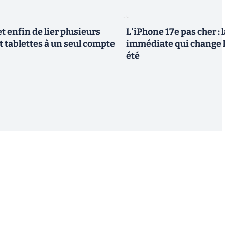
 enfin de lier plusieurs
L'iPhone 17e pas cher : 
t tablettes à un seul compte
immédiate qui change l
été
S'inscrire