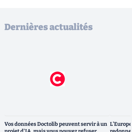
Dernières actualités
Vos données Doctolib peuvent servir à un
L’Europe
projet d'IA, mais vous pouvez refuser
redonner