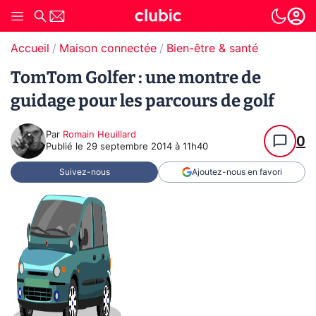
Accueil
Maison connectée
Bien-être & santé
TomTom Golfer : une montre de
guidage pour les parcours de golf
Par
Romain Heuillard
0
Publié le
29 septembre 2014 à 11h40
Suivez-nous
Ajoutez-nous en favori