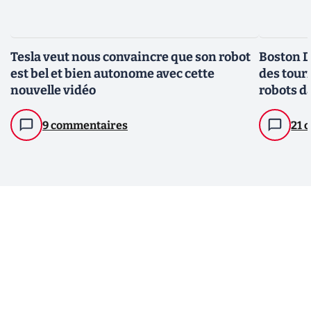
Tesla veut nous convaincre que son robot
Boston D
est bel et bien autonome avec cette
des tour
nouvelle vidéo
robots d
9 commentaires
21 