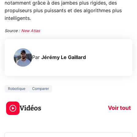
notamment grâce à des jambes plus rigides, des
propulseurs plus puissants et des algorithmes plus
intelligents.
Source :
New Atlas
Par
Jérémy Le Gaillard
Robotique
Comparer
3 écrans en 1 pour
5 générations
319€ ? Voici L'AOC
jeux dans la
Vidéos
CQ32G4ZA !
prochaine Xbo
Voir tout