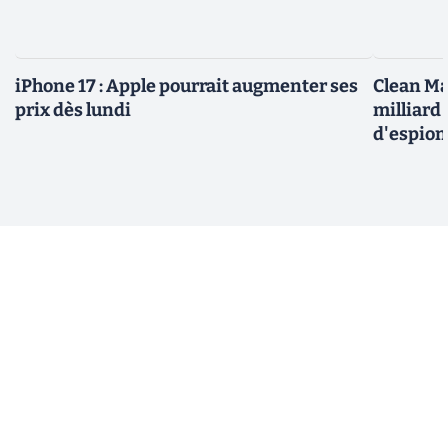
iPhone 17 : Apple pourrait augmenter ses
Clean Ma
prix dès lundi
milliard
d'espio