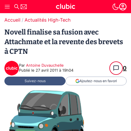
Accueil
Actualités High-Tech
Novell finalise sa fusion avec
Attachmate et la revente des brevets
à CPTN
Par
Antoine Duvauchelle
0
Publié le
27 avril 2011 à 19h04
Suivez-nous
Ajoutez-nous en favori