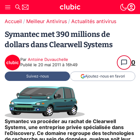
Accueil
Meilleur Antivirus
Actualités antivirus
Symantec met 390 millions de
dollars dans Clearwell Systems
Par
Antoine Duvauchelle
0
Publié le
20 mai 2011 à 16h49
Suivez-nous
Ajoutez-nous en favori
Symantec va procéder au rachat de Clearwell
Systems, une entreprise privée spécialisée dans
l'eDiscovery. Ce domaine regroupe des technologies
de recherche au sein de données, quelque soit leur