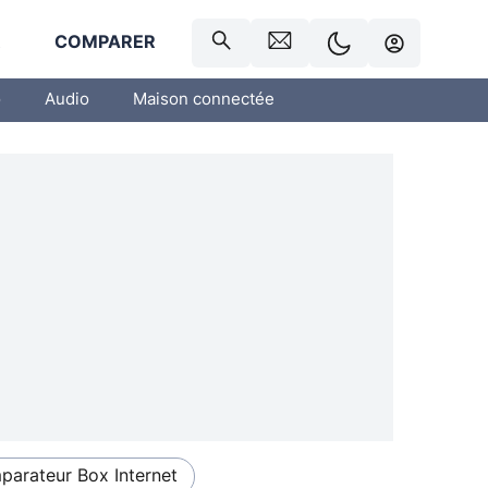
R
COMPARER
o
Audio
Maison connectée
arateur Box Internet