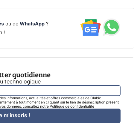
és
ou de
WhatsApp
?
h !
tter quotidienne
tu technologique
l des informations, actualités et offres commerciales de Clubic.
tement à tout moment en cliquant sur le lien de désinscription présent
e vos données, consultez notre
Politique de confidentialité
e m'inscris !