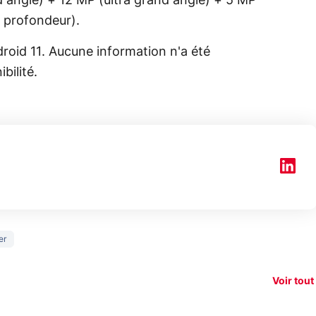
 angle) + 12 MP (ultra grand angle) + 5 MP
 profondeur).
ndroid 11. Aucune information n'a été
bilité.
150€
er
xAI attaque la
remboursés
Starli
e tease
loi anti-
sur votre
Amazo
xel 11
dénudement
nouveau
guerr
Voir tout
par IA
smartphone ?
résea