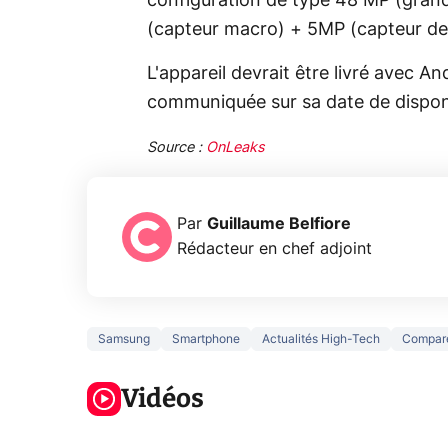
configuration de type 48 MP (grand
(capteur macro) + 5MP (capteur de
L'appareil devrait être livré avec A
communiquée sur sa date de disponi
Source :
OnLeaks
Par
Guillaume Belfiore
Rédacteur en chef adjoint
Samsung
Smartphone
Actualités High-Tech
Compar
5 générations
Ce que vous
de jeux dans
ne savez sur
Googl
la prochaine
Vidéos
la navigation
son Pi
Xbox !
privée !
Pro