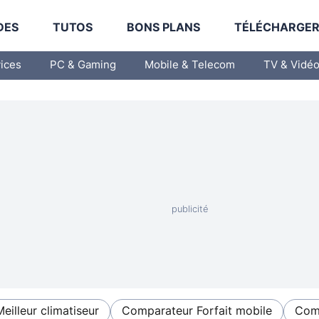
DES
TUTOS
BONS PLANS
TÉLÉCHARGE
vices
PC & Gaming
Mobile & Telecom
TV & Vidé
Meilleur climatiseur
Comparateur Forfait mobile
Comp