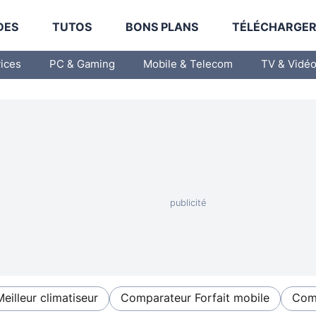
DES
TUTOS
BONS PLANS
TÉLÉCHARGE
vices
PC & Gaming
Mobile & Telecom
TV & Vidé
Meilleur climatiseur
Comparateur Forfait mobile
Comp