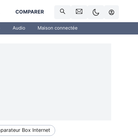
R
COMPARER
o
Audio
Maison connectée
arateur Box Internet