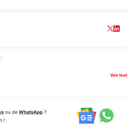
150€
e vous
xAI attaque la
remb
vez sur
Google tease
loi anti-
sur v
vigation
son Pixel 11
dénudement
nouv
Voir tout
 !
Pro
par IA
smart
és
ou de
WhatsApp
?
h !