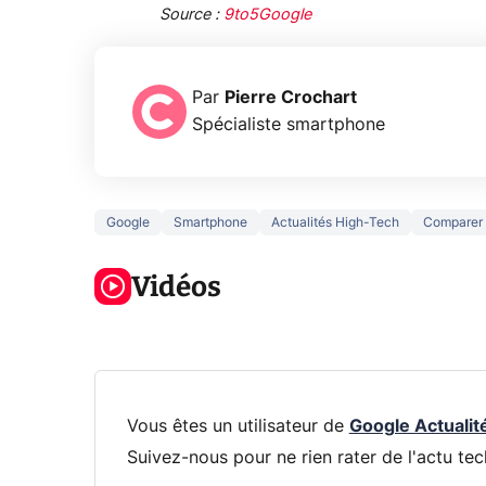
Source :
9to5Google
Par
Pierre Crochart
Spécialiste smartphone
Google
Smartphone
Actualités High-Tech
Comparer
3 écrans en 1
5 générations
Ce qu
pour 319€ ?
de jeux dans
ne sa
Voici L'AOC
Vidéos
la prochaine
la na
CQ32G4ZA !
Xbox !
privée
Vous êtes un utilisateur de
Google Actualit
Suivez-nous pour ne rien rater de l'actu tec