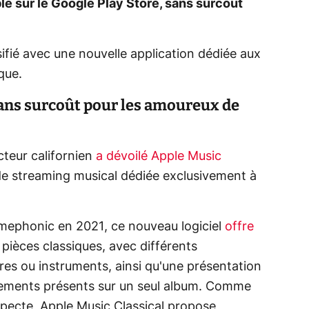
le sur le Google Play Store, sans surcoût
fié avec une nouvelle application dédiée aux
que.
ans surcoût pour les amoureux de
cteur californien
a dévoilé Apple Music
 de streaming musical dédiée exclusivement à
rimephonic en 2021, ce nouveau logiciel
offre
 pièces classiques, avec différents
es ou instruments, ainsi qu'une présentation
vements présents sur un seul album. Comme
specte, Apple Music Classical propose