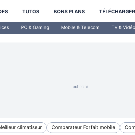
DES
TUTOS
BONS PLANS
TÉLÉCHARGE
vices
PC & Gaming
Mobile & Telecom
TV & Vidé
Meilleur climatiseur
Comparateur Forfait mobile
Comp