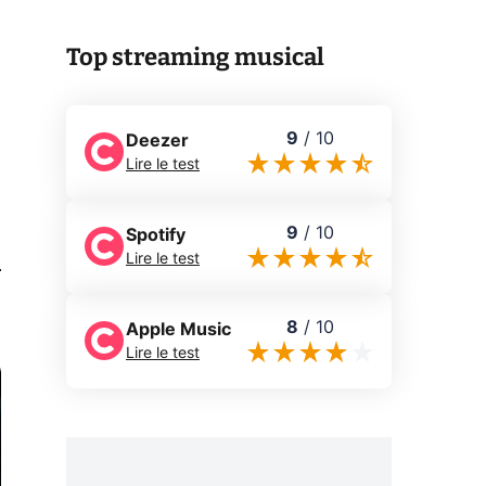
Top streaming musical
9
/
10
Deezer
Lire le test
9
/
10
Spotify
0
Lire le test
8
/
10
Apple Music
Lire le test