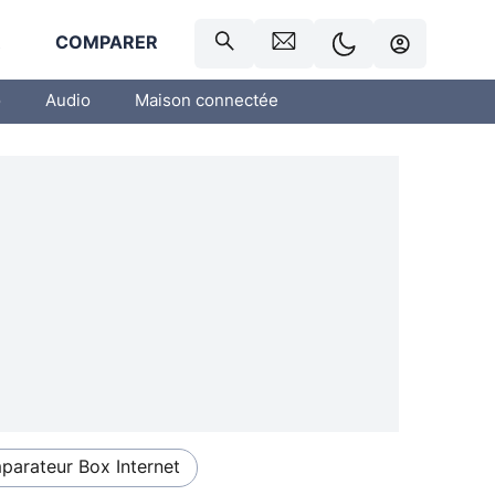
R
COMPARER
o
Audio
Maison connectée
arateur Box Internet