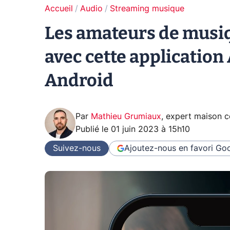
Accueil
Audio
Streaming musique
Les amateurs de musiq
avec cette application
Android
Par
Mathieu Grumiaux
,
expert maison 
Publié le
01 juin 2023 à 15h10
Suivez-nous
Ajoutez-nous en favori
Goo