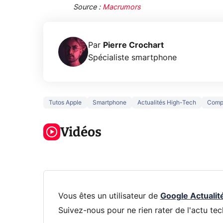
Source :
Macrumors
Par
Pierre Crochart
Spécialiste smartphone
Tutos Apple
Smartphone
Actualités High-Tech
Comp
5 générations
Ce que vous
de jeux dans
ne savez sur
Googl
la prochaine
Vidéos
la navigation
son Pi
Xbox !
privée !
Pro
Vous êtes un utilisateur de
Google Actualit
Suivez-nous pour ne rien rater de l'actu tec