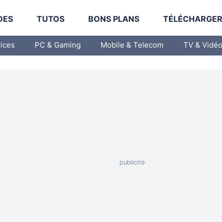
DES
TUTOS
BONS PLANS
TÉLÉCHARGE
vices
PC & Gaming
Mobile & Telecom
TV & Vidé