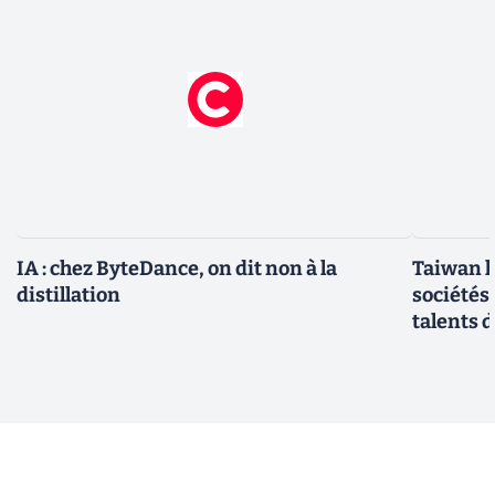
IA : chez ByteDance, on dit non à la
Taiwan l
distillation
sociétés
talents d