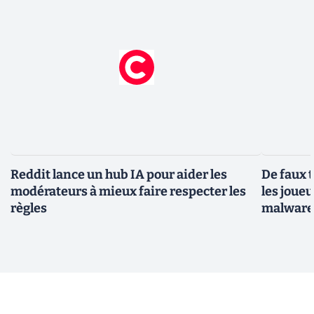
Reddit lance un hub IA pour aider les
De faux 
modérateurs à mieux faire respecter les
les joue
règles
malwar