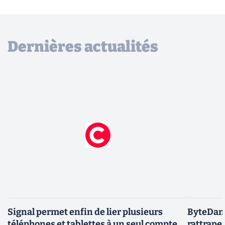
Dernières actualités
Signal permet enfin de lier plusieurs
ByteDanc
téléphones et tablettes à un seul compte
rattrape