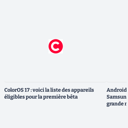
ColorOS 17 : voici la liste des appareils
Android 
éligibles pour la première bêta
Samsung 
grande m