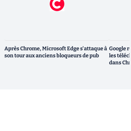
Après Chrome, Microsoft Edge s'attaque à
Google r
son tour aux anciens bloqueurs de pub
les télé
dans Ch