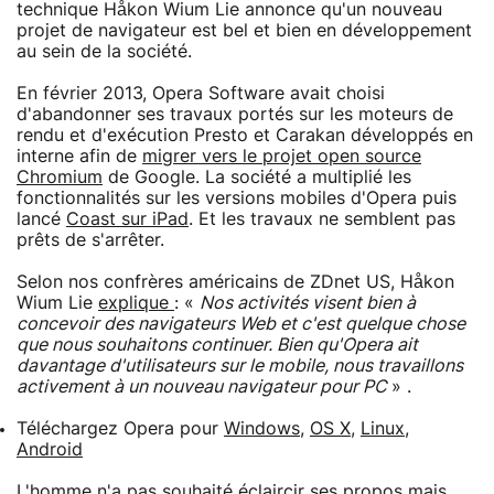
technique Håkon Wium Lie annonce qu'un nouveau
projet de navigateur est bel et bien en développement
au sein de la société.
En février 2013, Opera Software avait choisi
d'abandonner ses travaux portés sur les moteurs de
rendu et d'exécution Presto et Carakan développés en
interne afin de
migrer vers le projet open source
Chromium
de Google. La société a multiplié les
fonctionnalités sur les versions mobiles d'Opera puis
lancé
Coast sur iPad
. Et les travaux ne semblent pas
prêts de s'arrêter.
Selon nos confrères américains de ZDnet US, Håkon
Wium Lie
explique
: «
Nos activités visent bien à
concevoir des navigateurs Web et c'est quelque chose
que nous souhaitons continuer. Bien qu'Opera ait
davantage d'utilisateurs sur le mobile, nous travaillons
activement à un nouveau navigateur pour PC
» .
Téléchargez Opera pour
Windows
,
OS X
,
Linux
,
Android
L'homme n'a pas souhaité éclaircir ses propos mais