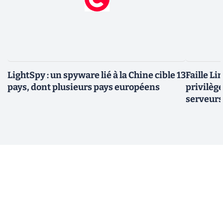
LightSpy : un spyware lié à la Chine cible 13
Faille Li
pays, dont plusieurs pays européens
privilèg
serveurs