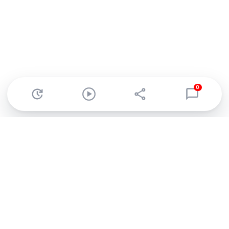
0
Abonnez-vous à notre newsletter !
Recevez un résumé quotidien de l'actu technologique.
S'inscrire
En cliquant sur s'inscrire, j’accepte de recevoir par email des