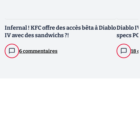
Infernal ! KFC offre des accès bêta à Diablo
Diablo IV 
IV avec des sandwichs ?!
specs PC
6 commentaires
18 