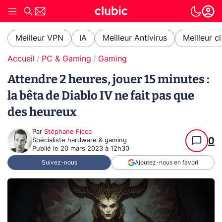
Meilleur VPN
IA
Meilleur Antivirus
Meilleur c
Accueil
PC & Gaming
Gaming
Attendre 2 heures, jouer 15 minutes :
la bêta de Diablo IV ne fait pas que
des heureux
Par
Stéphane Ficca
0
Spécialiste hardware & gaming
Publié le
20 mars 2023 à 12h30
Suivez-nous
Ajoutez-nous en favori