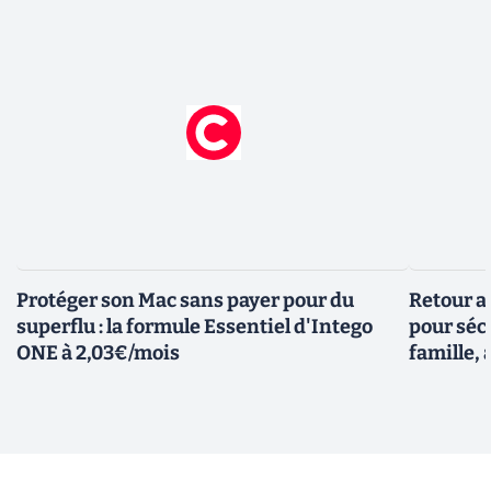
Protéger son Mac sans payer pour du
Retour a
superflu : la formule Essentiel d'Intego
pour sécu
ONE à 2,03€/mois
famille, 