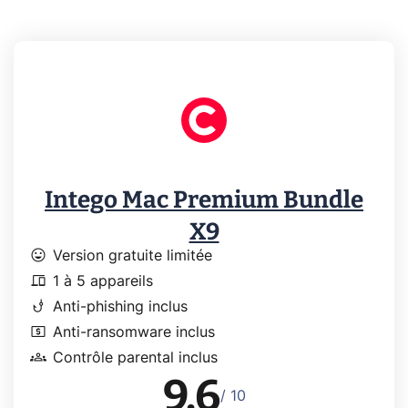
Intego Mac Premium Bundle
X9
mood
Version gratuite limitée
devices
1 à 5 appareils
phishing
Anti-phishing inclus
local_atm
Anti-ransomware inclus
groups
Contrôle parental inclus
9.6
/ 10