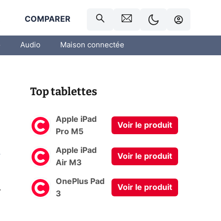
R
COMPARER
o
Audio
Maison connectée
Top tablettes
Apple iPad
Voir le produit
Pro M5
Apple iPad
Voir le produit
Air M3
OnePlus Pad
0
Voir le produit
3