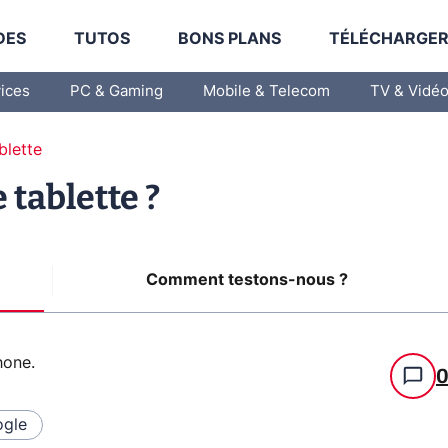
DES
TUTOS
BONS PLANS
TÉLÉCHARGE
vices
PC & Gaming
Mobile & Telecom
TV & Vidé
blette
tablette ?
Comment testons-nous ?
hone
.
gle